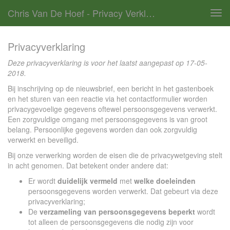
Chris Van De Hoef - Privacy Verklaring
Tog
navi
Privacyverklaring
Deze privacyverklaring is voor het laatst aangepast op 17-05-
2018.
Bij inschrijving op de nieuwsbrief, een bericht in het gastenboek
en het sturen van een reactie via het contactformulier worden
privacygevoelige gegevens oftewel persoonsgegevens verwerkt.
Een zorgvuldige omgang met persoonsgegevens is van groot
belang. Persoonlijke gegevens worden dan ook zorgvuldig
verwerkt en beveiligd.
Bij onze verwerking worden de eisen die de privacywetgeving stelt
in acht genomen. Dat betekent onder andere dat:
Er wordt
duidelijk vermeld
met
welke doeleinden
persoonsgegevens worden verwerkt. Dat gebeurt via deze
privacyverklaring;
De
verzameling van persoonsgegevens beperkt
wordt
tot alleen de persoonsgegevens die nodig zijn voor